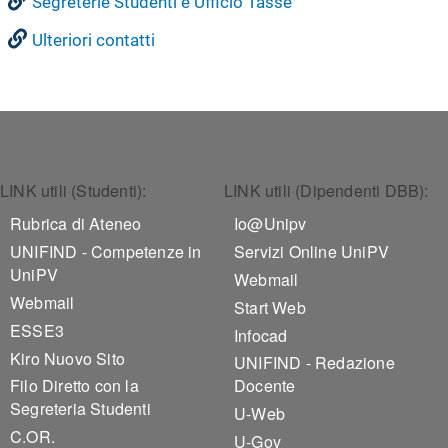
Segreterie Studenti e Ufficio Tasse
Ulteriori contatti
Footer 1
Footer 2
LINK utili (Studenti):
LINK utili (Dipendenti DBB):
Rubrica di Ateneo
Io@Unipv
UNIFIND - Competenze in
Servizi Online UniPV
UniPV
Webmail
Webmail
Start Web
ESSE3
Infocad
Kiro Nuovo Sito
UNIFIND - Redazione
Filo Diretto con la
Docente
Segreteria Studenti
U-Web
C.OR.
U-Gov