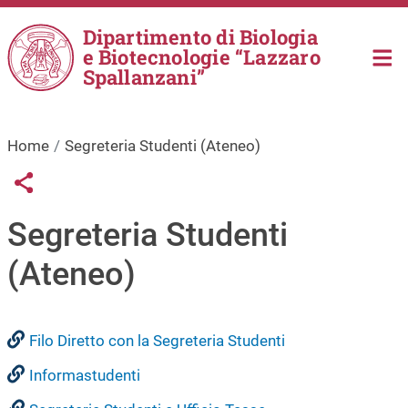
Salta al contenuto principale
Dipartimento di Biologia
e Biotecnologie “Lazzaro
Spallanzani”
Home
Segreteria Studenti (Ateneo)
Links condivisione social
Share button
Segreteria Studenti
(Ateneo)
Filo Diretto con la Segreteria Studenti
Informastudenti