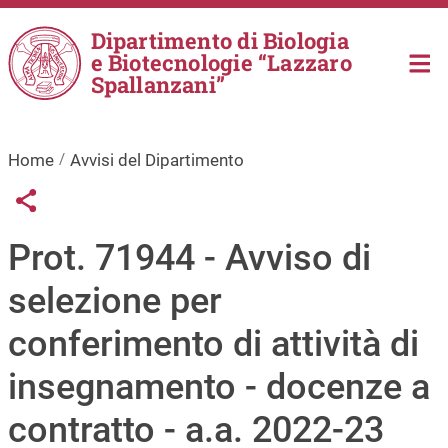
Salta al contenuto principale
Dipartimento di Biologia
e Biotecnologie “Lazzaro
Spallanzani”
Home
Avvisi del Dipartimento
Links condivisione social
Share button
Prot. 71944 - Avviso di
selezione per
conferimento di attività di
insegnamento - docenze a
contratto - a.a. 2022-23