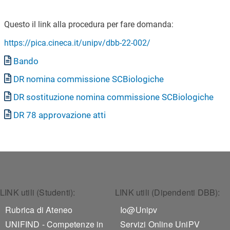
Questo il link alla procedura per fare domanda:
https://pica.cineca.it/unipv/dbb-22-002/
Documento
Bando
Documento
DR nomina commissione SCBiologiche
Documento
DR sostituzione nomina commissione SCBiologiche
Documento
DR 78 approvazione atti
Footer 1
Footer 2
LINK utili (Studenti):
LINK utili (Dipendenti DBB):
Rubrica di Ateneo
Io@Unipv
UNIFIND - Competenze in
Servizi Online UniPV