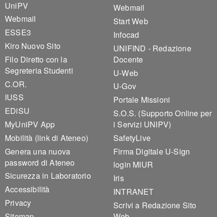
UniPV
Webmail
Webmail
Start Web
ESSE3
Infocad
Kiro Nuovo Sito
UNIFIND - Redazione
Filo Diretto con la
Docente
Segreteria Studenti
U-Web
C.OR.
U-Gov
IUSS
Portale Missioni
EDiSU
S.O.S. (Supporto Online per
MyUniPV App
i Servizi UNIPV)
Mobilità (link di Ateneo)
SafetyLive
Genera una nuova
Firma Digitale U-Sign
password di Ateneo
login MIUR
Sicurezza in Laboratorio
Iris
Accessibilità
INTRANET
Privacy
Scrivi a Redazione Sito
Sitemap
Web