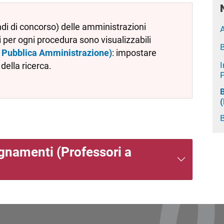
andi di concorso) delle amministrazioni
A
i per ogni procedura sono visualizzabili
B
la Pubblica Amministrazione)
: impostare
I
della ricerca.
P
(
B
gnamenti (Professori a