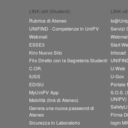
Footer 1
Foo
LINK utili (Studenti):
LINK uti
Rubrica di Ateneo
Io@Uni
UNIFIND - Competenze in UniPV
Servizi
Webmail
Webmai
ESSE3
Start W
Kiro Nuovo Sito
Infocad
Filo Diretto con la Segreteria Studenti
UNIFIND
C.OR.
U-Web
IUSS
U-Gov
EDiSU
Portale 
MyUniPV App
S.O.S. (
UNIPV)
Mobilità (link di Ateneo)
SafetyL
Genera una nuova password di
Ateneo
Firma Di
Sicurezza in Laboratorio
login M