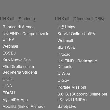
Footer 1
Footer 2
LINK utili (Studenti):
LINK utili (Dipendenti DBB):
Rubrica di Ateneo
Io@Unipv
UNIFIND - Competenze in
Servizi Online UniPV
UniPV
Webmail
Webmail
Start Web
ESSE3
Infocad
Kiro Nuovo Sito
UNIFIND - Redazione
Filo Diretto con la
Docente
Segreteria Studenti
U-Web
C.OR.
U-Gov
IUSS
Portale Missioni
EDiSU
S.O.S. (Supporto Online per
MyUniPV App
i Servizi UNIPV)
Mobilità (link di Ateneo)
SafetyLive