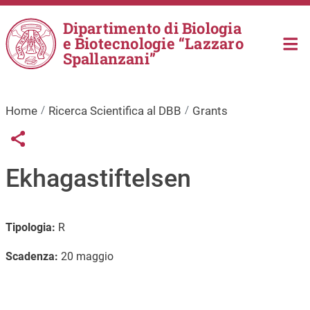
Salta al contenuto principale
Dipartimento di Biologia
e Biotecnologie “Lazzaro
Spallanzani”
Home
Ricerca Scientifica al DBB
Grants
Links condivisione social
Share button
Ekhagastiftelsen
Tipologia:
R
Scadenza:
20 maggio