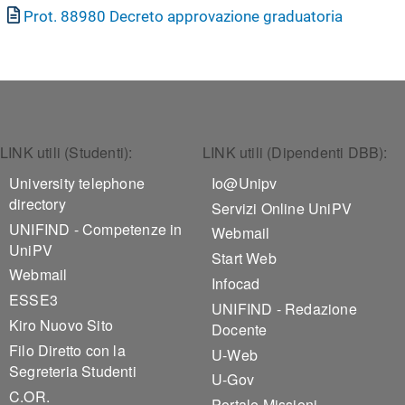
Document
Prot. 88980 Decreto approvazione graduatoria
Footer 1
Footer 2
LINK utili (Studenti):
LINK utili (Dipendenti DBB):
University telephone
Io@Unipv
directory
Servizi Online UniPV
UNIFIND - Competenze in
Webmail
UniPV
Start Web
Webmail
Infocad
ESSE3
UNIFIND - Redazione
Kiro Nuovo Sito
Docente
Filo Diretto con la
U-Web
Segreteria Studenti
U-Gov
C.OR.
Portale Missioni