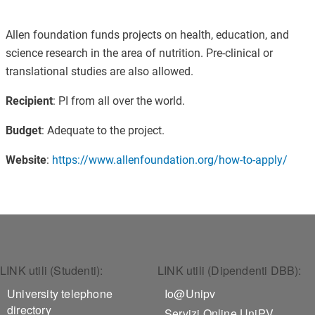
Allen foundation funds projects on health, education, and
science research in the area of nutrition.
Pre-clinical or
translational studies are also allowed.
Recipient
: PI from all over the world.
Budget
: Adequate to the project.
Website
:
https://www.allenfoundation.org/how-to-apply/
Footer 1
Footer 2
LINK utili (Studenti):
LINK utili (Dipendenti DBB):
University telephone
Io@Unipv
directory
Servizi Online UniPV