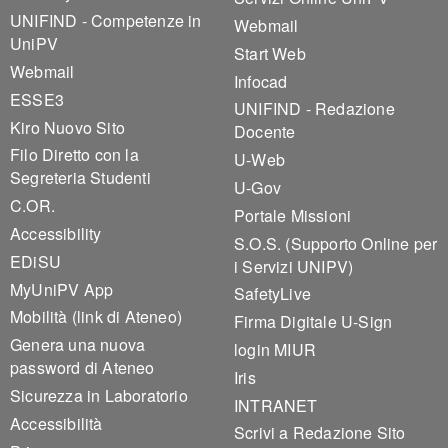
UNIFIND - Competenze in
Webmail
UniPV
Start Web
Webmail
Infocad
ESSE3
UNIFIND - Redazione
Kiro Nuovo Sito
Docente
Filo Diretto con la
U-Web
Segreteria Studenti
U-Gov
C.OR.
Portale Missioni
Accessibility
S.O.S. (Supporto Online per
EDiSU
i Servizi UNIPV)
MyUniPV App
SafetyLive
Mobilità (link di Ateneo)
Firma Digitale U-Sign
Genera una nuova
login MIUR
password di Ateneo
Iris
Sicurezza in Laboratorio
INTRANET
Accessibilità
Scrivi a Redazione Sito