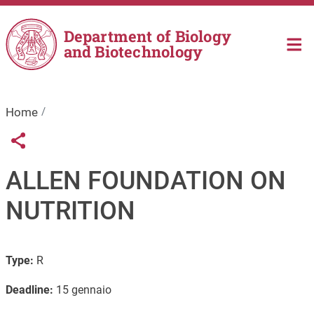
Skip to main content
Department of Biology
and Biotechnology
Home
Links condivisione social
Share button
ALLEN FOUNDATION ON
NUTRITION
Type:
R
Deadline:
15 gennaio