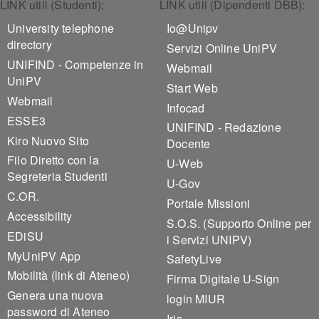
Footer 1
Footer 2
LINK utili (Studenti):
LINK utili (Dipendenti DBB):
University telephone
Io@Unipv
directory
Servizi Online UniPV
UNIFIND - Competenze in
Webmail
UniPV
Start Web
Webmail
Infocad
ESSE3
UNIFIND - Redazione
Kiro Nuovo Sito
Docente
Filo Diretto con la
U-Web
Segreteria Studenti
U-Gov
C.OR.
Portale Missioni
Accessibility
S.O.S. (Supporto Online per
EDiSU
i Servizi UNIPV)
MyUniPV App
SafetyLive
Mobilità (link di Ateneo)
Firma Digitale U-Sign
Genera una nuova
login MIUR
password di Ateneo
Iris