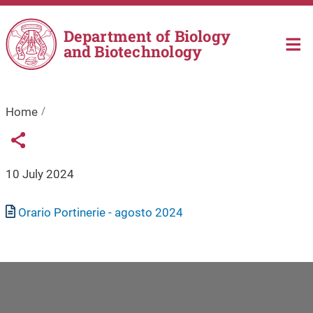
Skip to main content
Department of Biology
and Biotechnology
Home
Links condivisione social
Share button
10 July 2024
Document
Orario Portinerie - agosto 2024