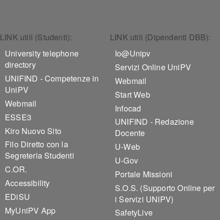
Footer 1
Footer 2
LINK utili (Studenti):
LINK utili (Dipendenti DBB):
University telephone
Io@Unipv
directory
Servizi Online UniPV
UNIFIND - Competenze in
Webmail
UniPV
Start Web
Webmail
Infocad
ESSE3
UNIFIND - Redazione
Kiro Nuovo Sito
Docente
Filo Diretto con la
U-Web
Segreteria Studenti
U-Gov
C.OR.
Portale Missioni
Accessibility
S.O.S. (Supporto Online per
EDiSU
i Servizi UNIPV)
MyUniPV App
SafetyLive