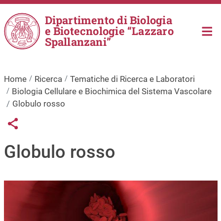
Salta al contenuto principale
Dipartimento di Biologia
e Biotecnologie “Lazzaro
Spallanzani”
Home
Ricerca
Tematiche di Ricerca e Laboratori
Biologia Cellulare e Biochimica del Sistema Vascolare
Globulo rosso
Links condivisione social
Share button
Globulo rosso
Immagine