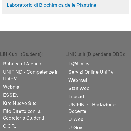
Laboratorio di Biochimica delle Piastrine
Footer 1
Footer 2
LINK utili (Studenti):
LINK utili (Dipendenti DBB):
Rubrica di Ateneo
Io@Unipv
UNIFIND - Competenze in
Servizi Online UniPV
UniPV
Webmail
Webmail
Start Web
ESSE3
Infocad
Kiro Nuovo Sito
UNIFIND - Redazione
Filo Diretto con la
Docente
Segreteria Studenti
U-Web
C.OR.
U-Gov