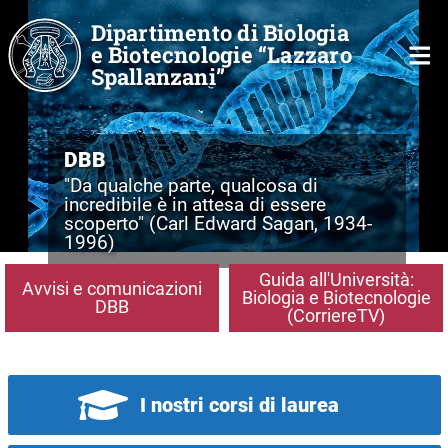
Salta al contenuto principale
Dipartimento di Biologia
e Biotecnologie “Lazzaro
Spallanzani”
DBB
"Da qualche parte, qualcosa di
incredibile è in attesa di essere
scoperto" (Carl Edward Sagan, 1934-
1996)
Guida all'Università:
Avvisi e comunicazioni
Biologia e Biotecnologie
DBB
(CorriereTV)
I nostri corsi di laurea