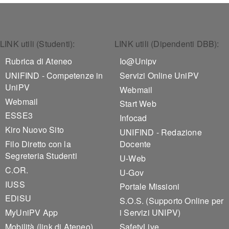
Footer 1
Footer 2
LINK utili (Studenti):
LINK utili (Dipendenti DBB):
Rubrica di Ateneo
Io@Unipv
UNIFIND - Competenze in
Servizi Online UniPV
UniPV
Webmail
Webmail
Start Web
ESSE3
Infocad
Kiro Nuovo Sito
UNIFIND - Redazione
Filo Diretto con la
Docente
Segreteria Studenti
U-Web
C.OR.
U-Gov
IUSS
Portale Missioni
EDiSU
S.O.S. (Supporto Online per
MyUniPV App
i Servizi UNIPV)
Mobilità (link di Ateneo)
SafetyLive