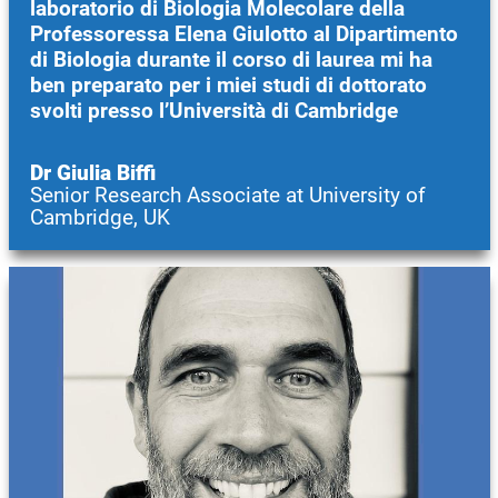
laboratorio di Biologia Molecolare della
Professoressa Elena Giulotto al Dipartimento
di Biologia durante il corso di laurea mi ha
ben preparato per i miei studi di dottorato
svolti presso l’Università di Cambridge
Dr Giulia Biffi
Senior Research Associate at University of
Cambridge, UK
Immagine