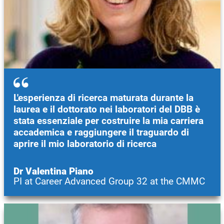
L'esperienza di ricerca maturata durante la
laurea e il dottorato nei laboratori del DBB è
stata essenziale per costruire la mia carriera
accademica e raggiungere il traguardo di
aprire il mio laboratorio di ricerca
Dr Valentina Piano
PI at Career Advanced Group 32 at the CMMC
Immagine