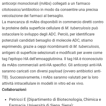
anticorpi monoclonali (mAbs) collegati a un farmaco
citotossico/antibiotico in modo da consentire una precisa
veicolazione dei farmaci al bersaglio.
La mancanza di mAbs disponibili in commercio diretti contro
le proteine della superficie cellulare di
M. tuberculosis
può
ostacolare lo sviluppo degli ADC. Perciò, per identificare
potenziali candidati bersaglio di molecole ADC, stiamo
esprimendo, grazie a ceppi ricombinanti di
M. tuberculosis
,
antigeni di superficie selezionati e modificati per avere come
tag l’epitopo HA dell'emoagglutinina. Il tag HA è riconosciuto
da mAbs commerciali anti-HA specifici. Gli anticorpi anti-HA
saranno caricati con diversi payload (ovvero antibiotici anti-
TB). Successivamente, i mAbs saranno valutati per la loro
attività intracellulare in modelli in vitro ed ex vivo.
Collaborazioni:
Petricci E (Dipartimento di Biotecnologia, Chimica e
Farmacia, Università di Siena, Siena);