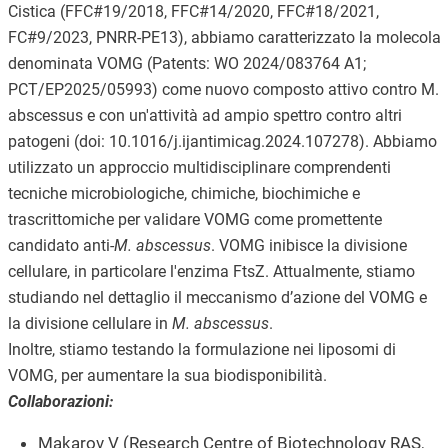
Cistica (FFC#19/2018, FFC#14/2020, FFC#18/2021,
FC#9/2023, PNRR-PE13), abbiamo caratterizzato la molecola
denominata VOMG (Patents: WO 2024/083764 A1;
PCT/EP2025/05993) come nuovo composto attivo contro M.
abscessus e con un'attività ad ampio spettro contro altri
patogeni (doi: 10.1016/j.ijantimicag.2024.107278). Abbiamo
utilizzato un approccio multidisciplinare comprendenti
tecniche microbiologiche, chimiche, biochimiche e
trascrittomiche per validare VOMG come promettente
candidato anti-
M. abscessus
. VOMG inibisce la divisione
cellulare, in particolare l'enzima FtsZ. Attualmente, stiamo
studiando nel dettaglio il meccanismo d’azione del VOMG e
la divisione cellulare in
M. abscessus
.
Inoltre, stiamo testando la formulazione nei liposomi di
VOMG, per aumentare la sua biodisponibilità.
Collaborazioni:
Makarov V (Research Centre of Biotechnology RAS,