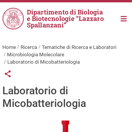
Salta al contenuto principale
Dipartimento di Biologia
e Biotecnologie “Lazzaro
Spallanzani”
Home
Ricerca
Tematiche di Ricerca e Laboratori
Microbiologia Molecolare
Laboratorio di Micobatteriologia
Links condivisione social
Share button
Laboratorio di
Micobatteriologia
Immagine