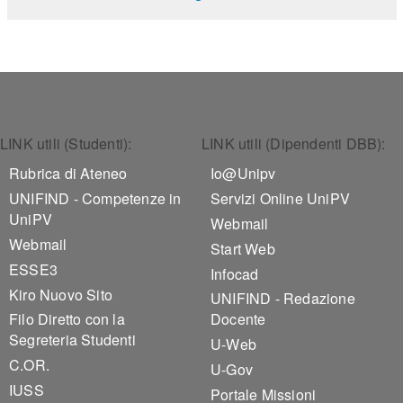
Footer 1
Footer 2
LINK utili (Studenti):
LINK utili (Dipendenti DBB):
Rubrica di Ateneo
Io@Unipv
UNIFIND - Competenze in
Servizi Online UniPV
UniPV
Webmail
Webmail
Start Web
ESSE3
Infocad
Kiro Nuovo Sito
UNIFIND - Redazione
Filo Diretto con la
Docente
Segreteria Studenti
U-Web
C.OR.
U-Gov
IUSS
Portale Missioni